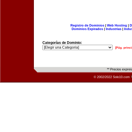
Registro de Dominios
|
Web Hosting
|
D
Dominios Expirados
|
Industrias
|
Indu
Categorías de Dominio:
[Pág. princi
** Precios expre
© 2002/2022 Solo10.com