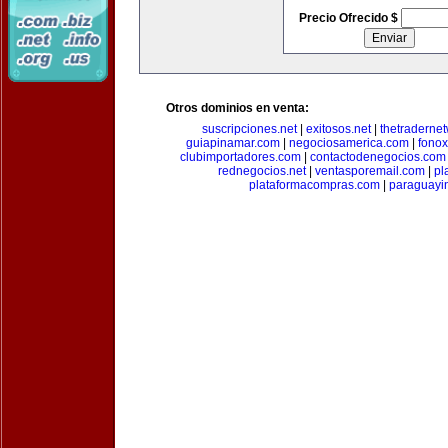
Precio Ofrecido $
Otros dominios en venta:
suscripciones.net
|
exitosos.net
|
thetraderne
guiapinamar.com
|
negociosamerica.com
|
fonox
clubimportadores.com
|
contactodenegocios.com
rednegocios.net
|
ventasporemail.com
|
pl
plataformacompras.com
|
paraguayi