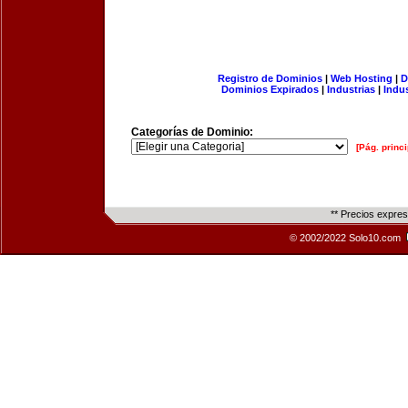
Registro de Dominios
|
Web Hosting
|
D
Dominios Expirados
|
Industrias
|
Indu
Categorías de Dominio:
[Pág. princi
** Precios expre
© 2002/2022 Solo10.com