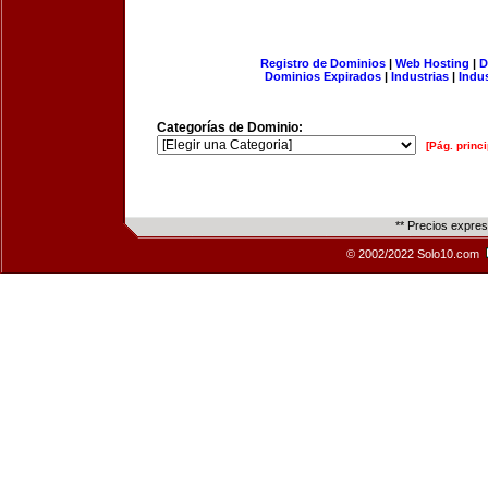
Registro de Dominios
|
Web Hosting
|
D
Dominios Expirados
|
Industrias
|
Indu
Categorías de Dominio:
[Pág. princi
** Precios expre
© 2002/2022 Solo10.com