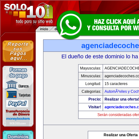
agenciadecoch
El dueño de este dominio lo ha
Mayusculas:
AGENCIADECOCH
Minusculas:
agenciadecoches.c
Longitud:
15 caracteres
Categorias:
AutomÃ³viles y Coc
Precio:
Realizar una oferta
Visitar!
agenciadecoches.
Serán consideradas ofer
Realizar una Oferta