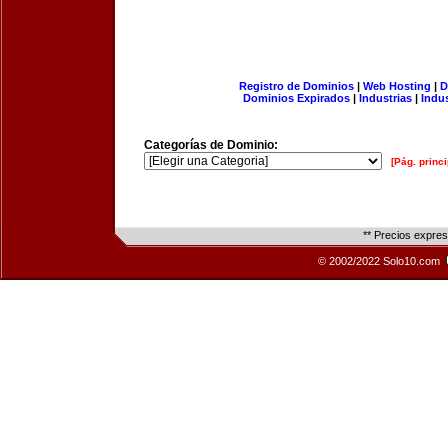
Registro de Dominios
|
Web Hosting
|
D
Dominios Expirados
|
Industrias
|
Indu
Categorías de Dominio:
[Pág. princi
** Precios expre
© 2002/2022 Solo10.com