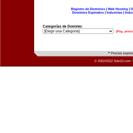
Registro de Dominios
|
Web Hosting
|
D
Dominios Expirados
|
Industrias
|
Indu
Categorías de Dominio:
[Pág. princi
** Precios expre
© 2002/2022 Solo10.com