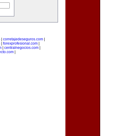
m
|
corretajedeseguros.com
|
m
|
forexprofesional.com
|
m
|
centralnegocios.com
|
recto.com
|