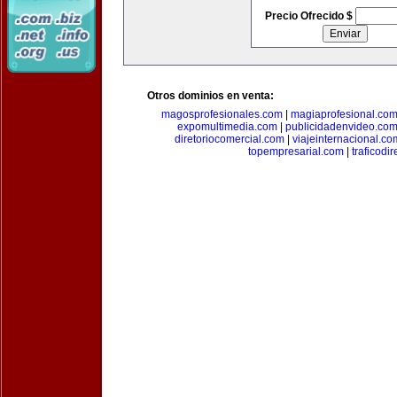
Precio Ofrecido $
Otros dominios en venta:
magosprofesionales.com
|
magiaprofesional.co
expomultimedia.com
|
publicidadenvideo.co
diretoriocomercial.com
|
viajeinternacional.co
topempresarial.com
|
traficodi