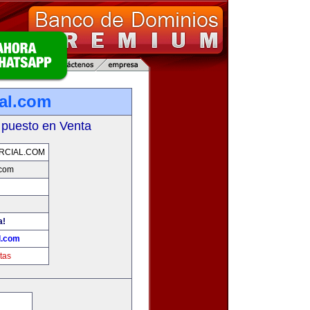
ial.com
 puesto en Venta
RCIAL.COM
.com
a!
l.com
tas