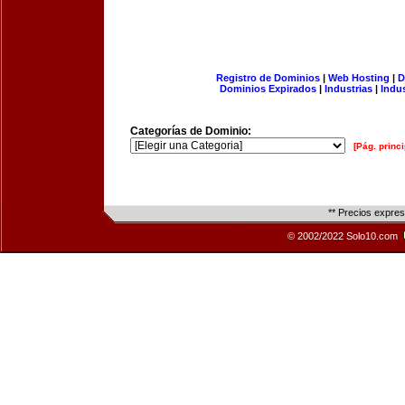
Registro de Dominios
|
Web Hosting
|
D
Dominios Expirados
|
Industrias
|
Indu
Categorías de Dominio:
[Pág. princi
** Precios expre
© 2002/2022 Solo10.com