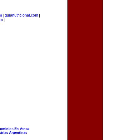
om
|
guianutricional.com
|
om
|
ominios En Venta
strias Argentinas