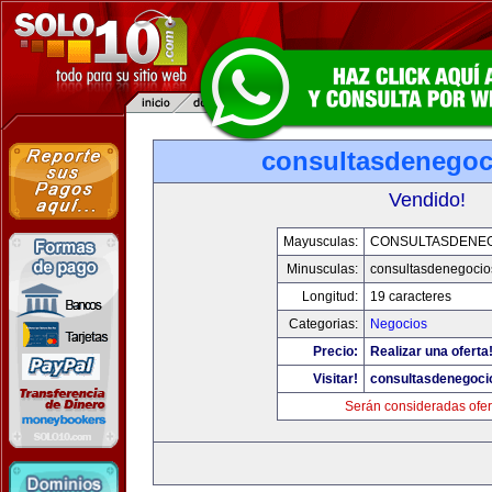
consultasdenego
Vendido!
Mayusculas:
CONSULTASDENE
Minusculas:
consultasdenegocio
Longitud:
19 caracteres
Categorias:
Negocios
Precio:
Realizar una oferta
Visitar!
consultasdenegoci
Serán consideradas ofer