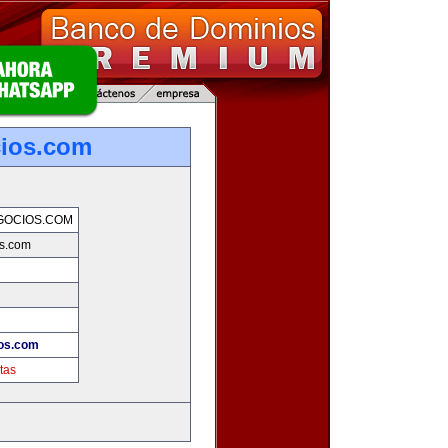
cios.com
GOCIOS.COM
s.com
!
os.com
tas