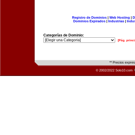
Registro de Dominios
|
Web Hosting
|
D
Dominios Expirados
|
Industrias
|
Indu
Categorías de Dominio:
[Pág. princi
** Precios expre
© 2002/2022 Solo10.com