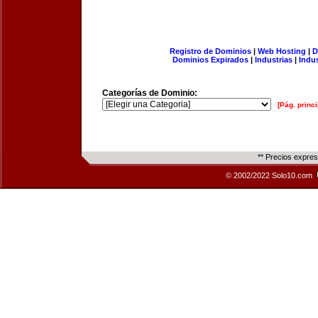
Registro de Dominios
|
Web Hosting
|
D
Dominios Expirados
|
Industrias
|
Indu
Categorías de Dominio:
[Pág. princi
** Precios expre
© 2002/2022 Solo10.com