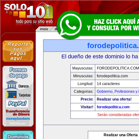
forodepolitic
El dueño de este dominio lo ha
Mayusculas:
FORODEPOLITICA.COM
Minusculas:
forodepolitica.com
Longitud:
14 caracteres
Categorias:
Gobierno
,
Profesiones y
Precio:
Realizar una oferta!
Visitar!
forodepolitica.com
Serán consideradas ofer
Realizar una Oferta