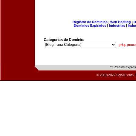
Registro de Dominios
|
Web Hosting
|
D
Dominios Expirados
|
Industrias
|
Indu
Categorías de Dominio:
[Pág. princi
** Precios expre
© 2002/2022 Solo10.com