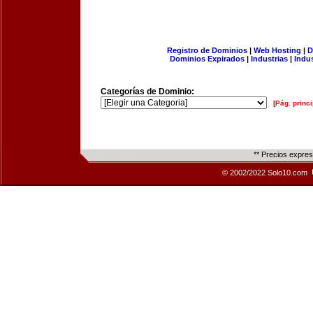
Registro de Dominios
|
Web Hosting
|
D
Dominios Expirados
|
Industrias
|
Indu
Categorías de Dominio:
[Pág. princi
** Precios expre
© 2002/2022 Solo10.com