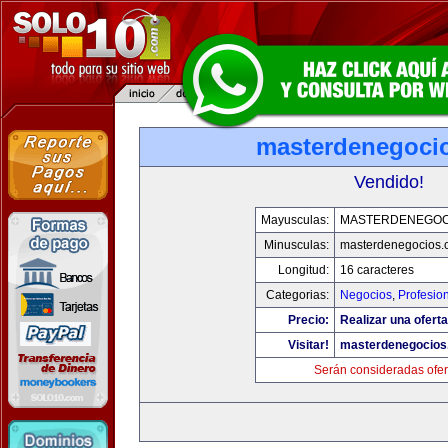
masterdenegoci
Vendido!
Mayusculas:
MASTERDENEGOC
Minusculas:
masterdenegocios.
Longitud:
16 caracteres
Categorias:
Negocios
,
Profesio
Precio:
Realizar una oferta
Visitar!
masterdenegocios
Serán consideradas ofer