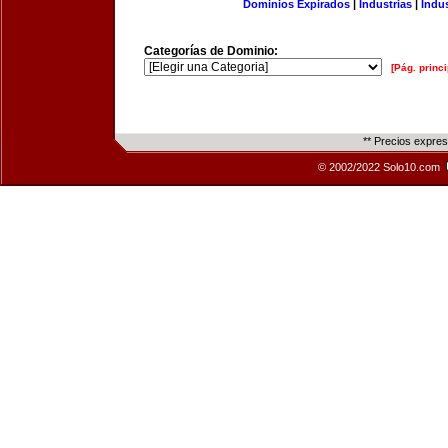
Dominios Expirados
|
Industrias
|
Indu
Categorías de Dominio:
[Pág. princi
** Precios expre
© 2002/2022 Solo10.com