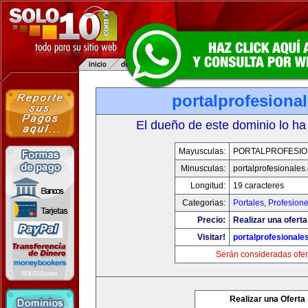
portalprofesiona
El dueño de este dominio lo ha
Mayusculas:
PORTALPROFESIO
Minusculas:
portalprofesionales
Longitud:
19 caracteres
Categorias:
Portales
,
Profesion
Precio:
Realizar una oferta
Visitar!
portalprofesionale
Serán consideradas ofer
Realizar una Oferta