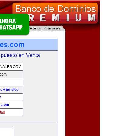
les.com
 puesto en Venta
NALES.COM
.com
es y Empleo
!
s.com
tas