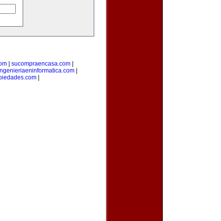
com
|
sucompraencasa.com
|
ingenieriaeninformatica.com
|
opiedades.com
|