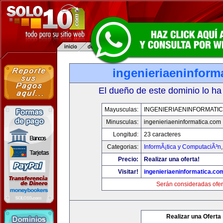
ingenieriaeninform
El dueño de este dominio lo ha
Mayusculas:
INGENIERIAENINFORMATI
Minusculas:
ingenieriaeninformatica.com
Longitud:
23 caracteres
Categorias:
InformÃ¡tica y ComputaciÃ³n
Precio:
Realizar una oferta!
Visitar!
ingenieriaeninformatica.co
Serán consideradas ofer
Realizar una Oferta