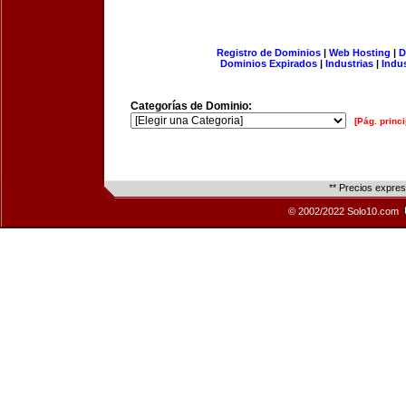
Registro de Dominios
|
Web Hosting
|
D
Dominios Expirados
|
Industrias
|
Indu
Categorías de Dominio:
[Pág. princi
** Precios expre
© 2002/2022 Solo10.com