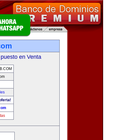
com
 puesto en Venta
B.COM
com
les
oferta!
com
tas