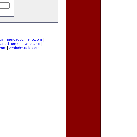
com
|
mercadochileno.com
|
ganedineroenlaweb.com
|
.com
|
ventadesuelo.com
|