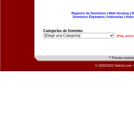
Registro de Dominios
|
Web Hosting
|
D
Dominios Expirados
|
Industrias
|
Indu
Categorías de Dominio:
[Pág. princi
** Precios expre
© 2002/2022 Solo10.com