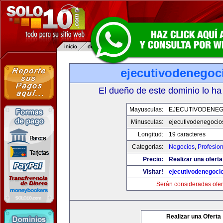
ejecutivodenegoc
El dueño de este dominio lo ha
Mayusculas:
EJECUTIVODENEG
Minusculas:
ejecutivodenegocio
Longitud:
19 caracteres
Categorias:
Negocios
,
Profesio
Precio:
Realizar una oferta
Visitar!
ejecutivodenegoci
Serán consideradas ofer
Realizar una Oferta