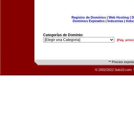
Registro de Dominios
|
Web Hosting
|
D
Dominios Expirados
|
Industrias
|
Indu
Categorías de Dominio:
[Pág. princi
** Precios expre
© 2002/2022 Solo10.com