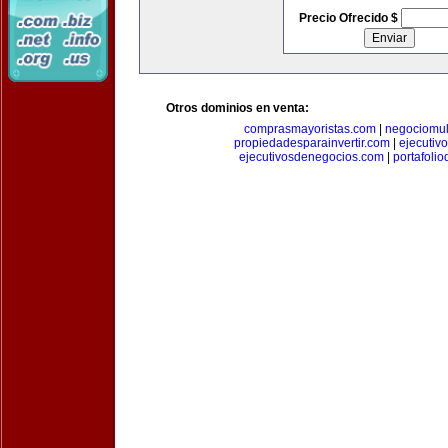
Precio Ofrecido $
Otros dominios en venta:
comprasmayoristas.com
|
negociomul
propiedadesparainvertir.com
|
ejecutiv
ejecutivosdenegocios.com
|
portafoli