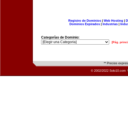
Registro de Dominios
|
Web Hosting
|
D
Dominios Expirados
|
Industrias
|
Indu
Categorías de Dominio:
[Pág. princi
** Precios expre
© 2002/2022 Solo10.com