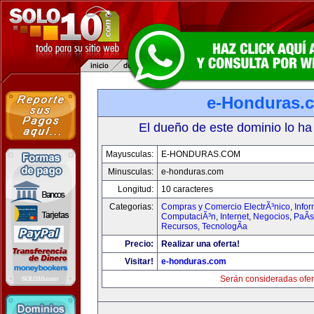
e-Honduras.
El dueño de este dominio lo ha
Mayusculas:
E-HONDURAS.COM
Minusculas:
e-honduras.com
Longitud:
10 caracteres
Categorias:
Compras y Comercio ElectrÃ³nico
,
Infor
ComputaciÃ³n
,
Internet
,
Negocios
,
PaÃ­
Recursos
,
TecnologÃ­a
Precio:
Realizar una oferta!
Visitar!
e-honduras.com
Serán consideradas ofer