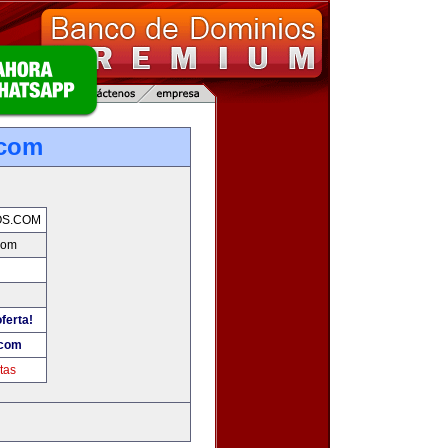
.com
OS.COM
com
ferta!
.com
tas