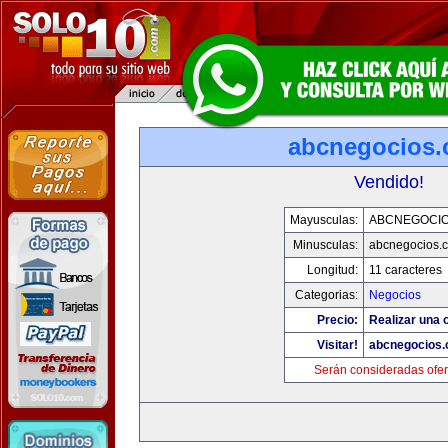
abcnegocios
Vendido!
Mayusculas:
ABCNEGOCI
Minusculas:
abcnegocios.
Longitud:
11 caracteres
Categorias:
Negocios
Precio:
Realizar una o
Visitar!
abcnegocios
Serán consideradas ofer