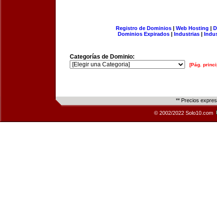
Registro de Dominios
|
Web Hosting
|
D
Dominios Expirados
|
Industrias
|
Indu
Categorías de Dominio:
[Pág. princi
** Precios expre
© 2002/2022 Solo10.com